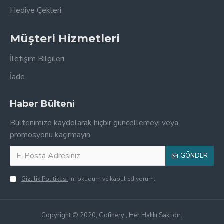
Hediye Çekleri
Müşteri Hizmetleri
İletişim Bilgileri
İade
Haber Bülteni
Bültenimize kaydolarak hiçbir güncellemeyi veya
promosyonu kaçırmayın.
GÖNDER
Gizlilik Politikası
'ni okudum ve kabul ediyorum.
Copyright © 2020, Gofinery , Her Hakkı Saklıdır.