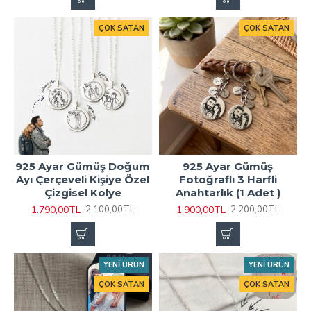
ÇOK SATAN
ÇOK SATAN
925 Ayar Gümüş Doğum
925 Ayar Gümüş
Ayı Çerçeveli Kişiye Özel
Fotoğraflı 3 Harfli
Çizgisel Kolye
Anahtarlık (1 Adet )
1.790,00TL
1.900,00TL
2.100,00TL
2.200,00TL
YENI ÜRÜN
YENI ÜRÜN
ÇOK SATAN
ÇOK SATAN