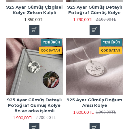
925 Ayar Gümüş Çizgisel
925 Ayar Gümüş Detaylı
Kolye Zirkon Kalpli
Fotoğraf Gümüş Kolye
1.850,00TL
1.790,00TL
2.100,00TL
YENI ÜRÜN
YENI ÜRÜN
ÇOK SATAN
ÇOK SATAN
925 Ayar Gümüş Detaylı
925 Ayar Gümüş Doğum
Fotoğraf Gümüş Kolye
Anısı Kolye
ön ve arka işlemli
1.600,00TL
1.900,00TL
1.900,00TL
2.200,00TL