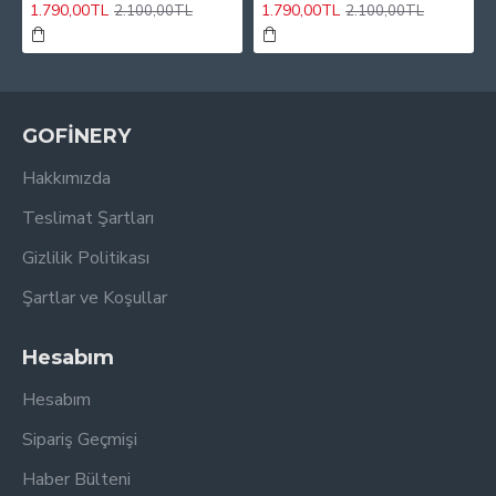
1.790,00TL
1.790,00TL
2.100,00TL
2.100,00TL
GOFİNERY
Hakkımızda
Teslimat Şartları
Gizlilik Politikası
Şartlar ve Koşullar
Hesabım
Hesabım
Sipariş Geçmişi
Haber Bülteni