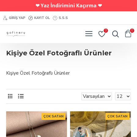
Yaz İndirimini Kaçırma
❤︎
❤︎
GIRIŞ YAP
KAYIT OL
S.S.S
0
0
Kişiye Özel Fotoğraflı Ürünler
Kişiye Özel Fotoğraflı Ürünler
ÇOK SATAN
ÇOK SATAN