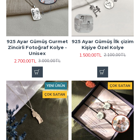
925 Ayar Gümüş Gurmet
925 Ayar Gümüş İlk çizim
Zincirli Fotoğraf Kolye -
Kişiye Özel Kolye
Unisex
1.500,00TL
2.100,00TL
2.700,00TL
3.000,00TL
YENI ÜRÜN
ÇOK SATAN
ÇOK SATAN