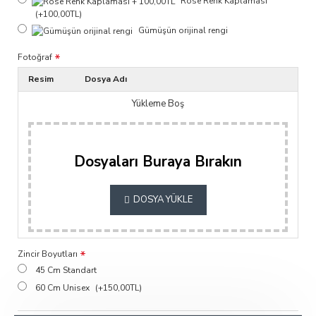
Rose Renk Kaplaması
(+100,00TL)
Gümüşün orijinal rengi
Fotoğraf
Resim
Dosya Adı
Yükleme Boş
Dosyaları Buraya Bırakın
DOSYA YÜKLE
Zincir Boyutları
45 Cm Standart
60 Cm Unisex
(+150,00TL)