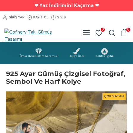
Yaz İndirimini Kaçırma
❤︎
❤︎
GIRIŞ YAP
KAYIT OL
S.S.S
0
0
Ömür Boyu Bakım Garantisi
Kişiye Özel
Kaliteli İşçilik
925 Ayar Gümüş Çizgisel Fotoğraf,
Sembol Ve Harf Kolye
ÇOK SATAN