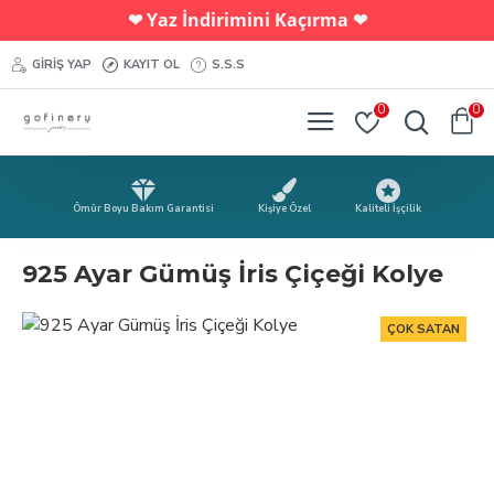
Yaz İndirimini Kaçırma
❤︎
❤︎
GIRIŞ YAP
KAYIT OL
S.S.S
0
0
Ömür Boyu Bakım Garantisi
Kişiye Özel
Kaliteli İşçilik
925 Ayar Gümüş İris Çiçeği Kolye
ÇOK SATAN