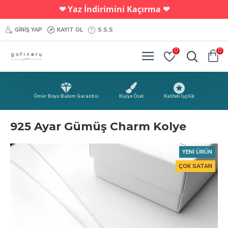
Yaz İndirimini Kaçırma
❤︎
❤︎
GIRIŞ YAP
KAYIT OL
S.S.S
0
0
Ömür Boyu Bakım Garantisi
Kişiye Özel
Kaliteli İşçilik
925 Ayar Gümüş Charm Kolye
YENI ÜRÜN
ÇOK SATAN