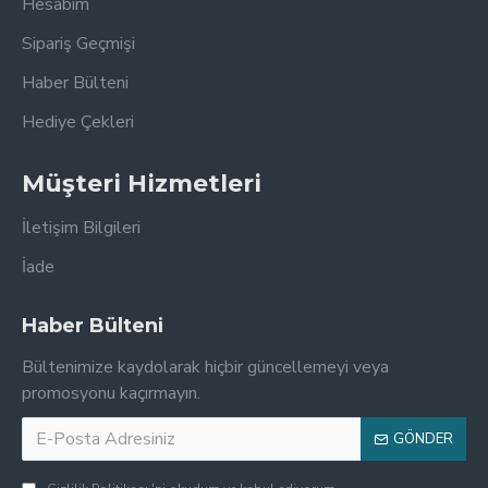
Hesabım
Sipariş Geçmişi
Haber Bülteni
Hediye Çekleri
Müşteri Hizmetleri
İletişim Bilgileri
İade
Haber Bülteni
Bültenimize kaydolarak hiçbir güncellemeyi veya
promosyonu kaçırmayın.
GÖNDER