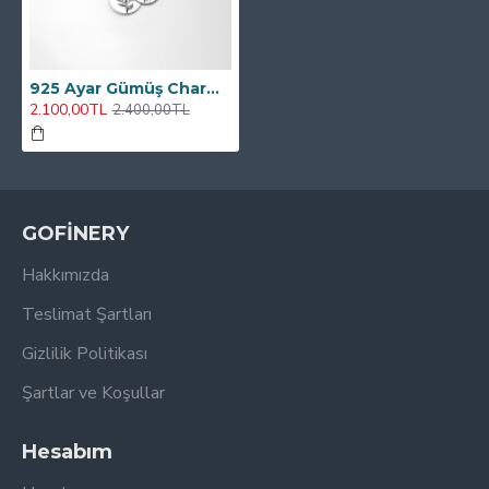
925 Ayar Gümüş Charm Kolye
2.100,00TL
2.400,00TL
GOFİNERY
Hakkımızda
Teslimat Şartları
Gizlilik Politikası
Şartlar ve Koşullar
Hesabım