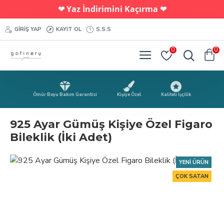
Yaz İndirimini Kaçırma
❤︎
❤︎
GIRIŞ YAP
KAYIT OL
S.S.S
0
0
Ömür Boyu Bakım Garantisi
Kişiye Özel
Kaliteli İşçilik
925 Ayar Gümüş Kişiye Özel Figaro
Bileklik (İki Adet)
YENI ÜRÜN
ÇOK SATAN