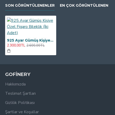
SON GÖRÜNTÜLENENLER
EN ÇOK GÖRÜNTÜLENEN
925 Ayar Gümüş Kişiye Özel Figaro Bileklik (İki Adet)
2.300,00TL
2.600,00TL
GOFİNERY
Hakkımızda
Teslimat Şartları
Gizlilik Politikası
Şartlar ve Koşullar