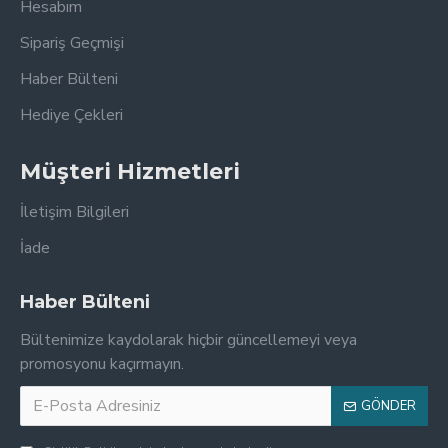
Hesabım
Sipariş Geçmişi
Haber Bülteni
Hediye Çekleri
Müşteri Hizmetleri
İletişim Bilgileri
İade
Haber Bülteni
Bültenimize kaydolarak hiçbir güncellemeyi veya
promosyonu kaçırmayın.
GÖNDER