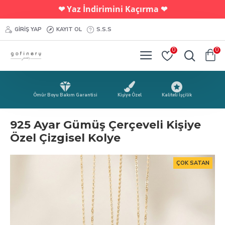
Yaz İndirimini Kaçırma
❤︎
❤︎
GIRIŞ YAP
KAYIT OL
S.S.S
0
0
Ömür Boyu Bakım Garantisi
Kişiye Özel
Kaliteli İşçilik
925 Ayar Gümüş Çerçeveli Kişiye
Özel Çizgisel Kolye
ÇOK SATAN