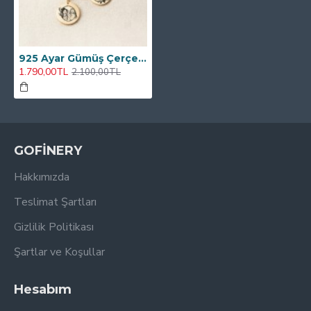
925 Ayar Gümüş Çerçeveli Kişiye Özel Çizgisel Kolye
1.790,00TL
2.100,00TL
GOFİNERY
Hakkımızda
Teslimat Şartları
Gizlilik Politikası
Şartlar ve Koşullar
Hesabım